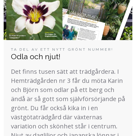
TA DEL AV ETT NYTT GRÖNT NUMMER!
Odla och njut!
Det finns tusen sätt att trädgårdera. I
Hemträdgården nr 3 får du möta Karin
och Björn som odlar på ett berg och
ändå är så gott som självförsörjande på
grönt. Du får också kika in i en
västgötaträdgård där växternas
variation och skönhet står i centrum.
Njut av dagliljor och japanska lönnar i