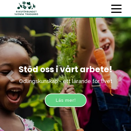
Stöd oss i vårt arbete!
Previous
Nex
Odlingskunskap - ett lärande för livet
Läs mer!