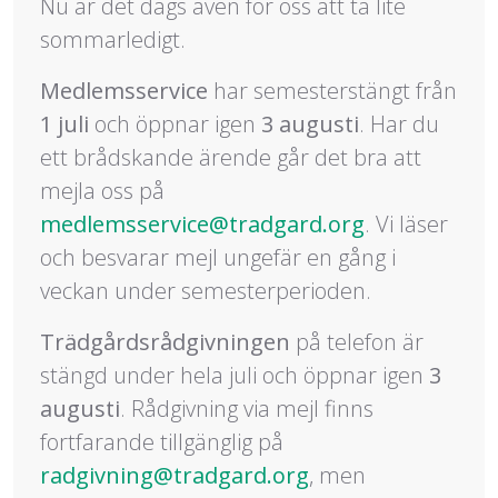
Nu är det dags även för oss att ta lite
sommarledigt.
Medlemsservice
har semesterstängt från
1 juli
och öppnar igen
3 augusti
. Har du
ett brådskande ärende går det bra att
mejla oss på
medlemsservice@tradgard.org
. Vi läser
och besvarar mejl ungefär en gång i
veckan under semesterperioden.
Trädgårdsrådgivningen
på telefon är
stängd under hela juli och öppnar igen
3
augusti
. Rådgivning via mejl finns
fortfarande tillgänglig på
radgivning@tradgard.org
, men