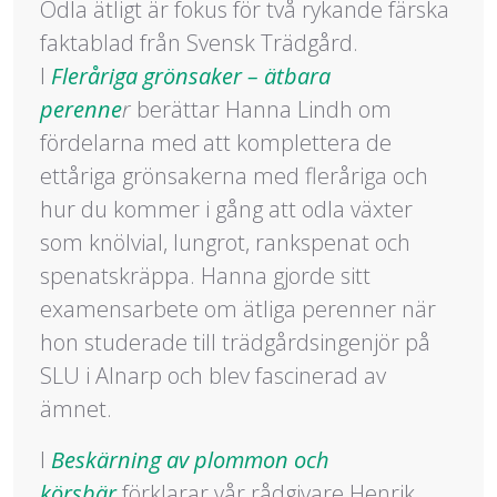
Odla ätligt är fokus för två rykande färska
faktablad från Svensk Trädgård.
I
Fleråriga grönsaker – ätbara
perenne
r
berättar Hanna Lindh om
fördelarna med att komplettera de
ettåriga grönsakerna med fleråriga och
hur du kommer i gång att odla växter
som knölvial, lungrot, rankspenat och
spenatskräppa. Hanna gjorde sitt
examensarbete om ätliga perenner när
hon studerade till trädgårdsingenjör på
SLU i Alnarp och blev fascinerad av
ämnet.
I
Beskärning av plommon och
körsbär
förklarar vår rådgivare Henrik