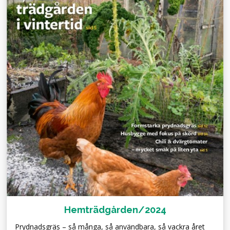
Hemträdgården/2024
Prydnadsgräs – så många, så användbara, så vackra året