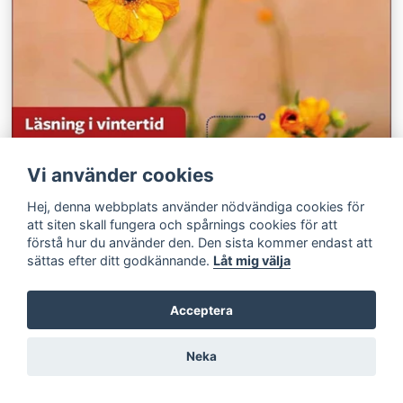
Vi använder cookies
Hej, denna webbplats använder nödvändiga cookies för
att siten skall fungera och spårnings cookies för att
förstå hur du använder den. Den sista kommer endast att
sättas efter ditt godkännande.
Låt mig välja
Acceptera
Hemträdgården 6/2023
Neka
Trädgårdens träd – bli inspirerad att plantera mera. Odla i
torvfri jord – Hemträdgårdens spanare har testat. Julläsning