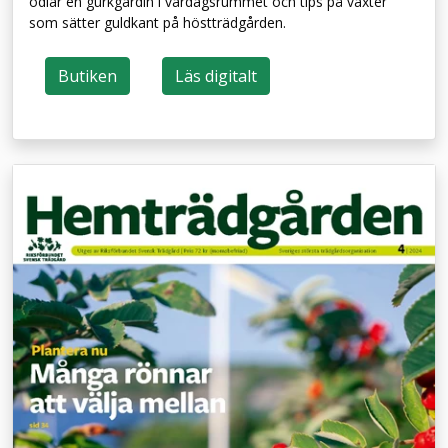
odlar en gurkgardin i vardagsrummet och tips på växter
som sätter guldkant på höstträdgården.
Butiken
Läs digitalt