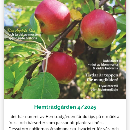
Hemträdgården 4/2025
I det här numret av Hemträdgården får du tips på e-märkta
frukt- och bärsorter som passar att plantera i höst.
Dessutom dahliornas årsalmanacka, hyacinter för vår- och