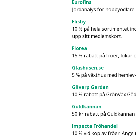
Eurofins
Jordanalys för hobbyodlare.
Flisby
10 % på hela sortimentet in
upp sitt medlemskort.
Florea
15 % rabatt på fröer, lökar 
Glashusen.se
5 % på växthus med hemlev-r
Glivarp Garden
10 % rabatt på GrönVäx Göds
Guldkannan
50 kr rabatt på Guldkannan
Impecta Fröhandel
10 % vid köp av fröer. Ange 