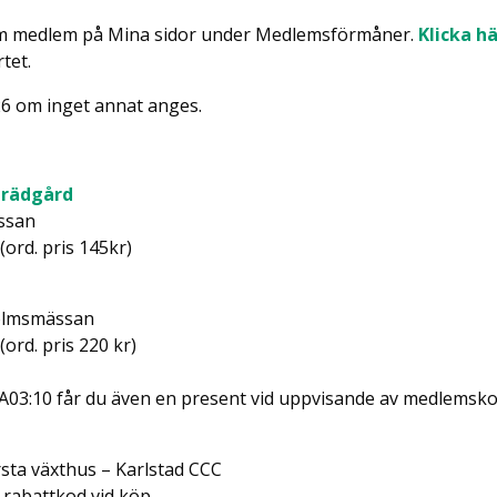
om medlem på Mina sidor under Medlemsförmåner.
Klicka hä
rtet.
26 om inget annat anges.
Trädgård
ssan
(ord. pris 145kr)
holmsmässan
(ord. pris 220 kr)
A03:10 får du även en present vid uppvisande av medlemsko
rsta växthus – Karlstad CCC
 rabattkod vid köp.