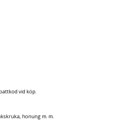
battkod vid köp.
sakskruka, honung m. m.