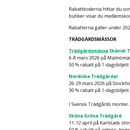
Rabattkoderna hittar du s
butiker visar du medlemsko
Rabatterna gäller under 20
TRÄDGÅRDSMÄSSOR
Trädgårdsmässa
Skånsk 
6-8 mars 2026 på Malmömä
50 % rabatt på 1-dagsbiljett 
Nordiska Trädgårdar
26-29 mars 2026 på Stock
30 % rabatt på 1-dagsbiljett 
I Svensk Trädgårds monter 
Sköna Gröna Trädgård
11-12 april på Karlstads stö
50 % rabatt på entrén. Ange