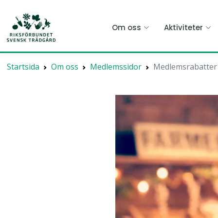
Hoppa
till
Om oss
Aktiviteter
huvudinnehållet
Startsida
Om oss
Medlemssidor
Medlemsrabatter