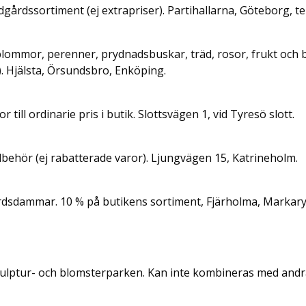
dgårdssortiment (ej extrapriser). Partihallarna, Göteborg, te
ommor, perenner, prydnadsbuskar, träd, rosor, frukt och bä
). Hjälsta, Örsundsbro, Enköping.
 till ordinarie pris i butik. Slottsvägen 1, vid Tyresö slott.
llbehör (ej rabatterade varor). Ljungvägen 15, Katrineholm.
årdsdammar. 10 % på butikens sortiment, Fjärholma, Markary
 skulptur- och blomsterparken. Kan inte kombineras med and