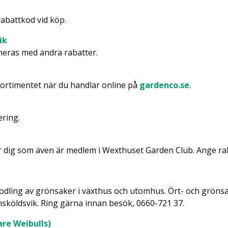
abattkod vid köp.
ik
neras med andra rabatter.
sortimentet när du handlar online på
gardenco.se
.
ering.
r dig som även är medlem i Wexthuset Garden Club. Ange ra
 odling av grönsaker i växthus och utomhus. Ört- och grön
sköldsvik. Ring gärna innan besök, 0660-721 37.
are Weibulls)