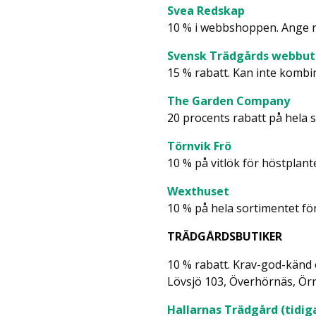
Svea Redskap
10 % i webbshoppen. Ange r
Svensk Trädgårds webbut
15 % rabatt. Kan inte kombi
The Garden Company
20 procents rabatt på hela 
Törnvik Frö
10 % på vitlök för höstplant
Wexthuset
10 % på hela sortimentet fö
TRÄDGÅRDSBUTIKER
10 % rabatt. Krav-god-känd
Lövsjö 103, Överhörnäs, Örn
Hallarnas Trädgård
(tidig