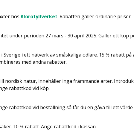
växter hos
Klorofyllverket
. Rabatten gäller ordinarie priser.
ntet under perioden 27 mars - 30 april 2025. Gäller ett köp 
 Sverige i ett nätverk av små­skaliga odlare. 15 % rabatt på al
ombineras med andra rabatter.
ll nordisk natur, innehåller inga främmande arter. Introdu
nge rabattkod vid köp.
ge rabattkod vid beställning så får du en gåva till ett värde
aker. 10 % rabatt. Ange rabattkod i kassan.