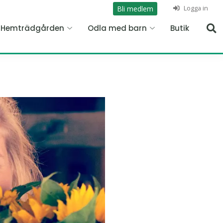
Logga in
Bli medlem
n Hemträdgården
Odla med barn
Butik