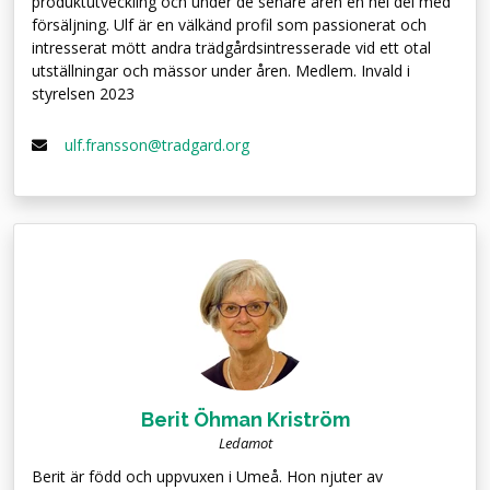
produktutveckling och under de senare åren en hel del med
försäljning. Ulf är en välkänd profil som passionerat och
intresserat mött andra trädgårdsintresserade vid ett otal
utställningar och mässor under åren. Medlem. Invald i
styrelsen 2023
ulf.fransson@tradgard.org
Berit Öhman Kriström
Ledamot
Berit är född och uppvuxen i Umeå. Hon njuter av