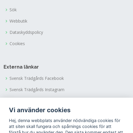
Sök
Webbutik
Dataskyddspolicy
Cookies
Externa länkar
Svensk Trädgårds Facebook
Svensk Trädgårds Instagram
Svensk Trädgårds Youtubekanal
Vi använder cookies
Tusen Trädgårdars Facebook
Hej, denna webbplats använder nödvändiga cookies för
Tusen Trädgårdars Instagram
att siten skall fungera och spårnings cookies för att
förstå hur du använder den. Den sista kommer endast att