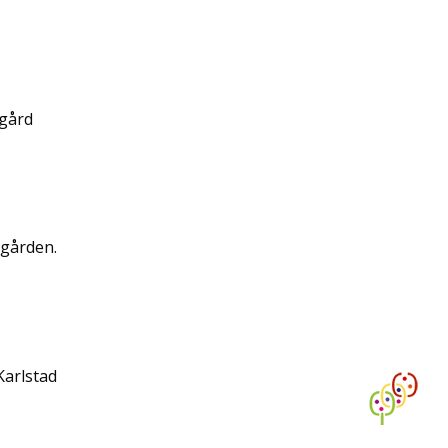
gård
dgården.