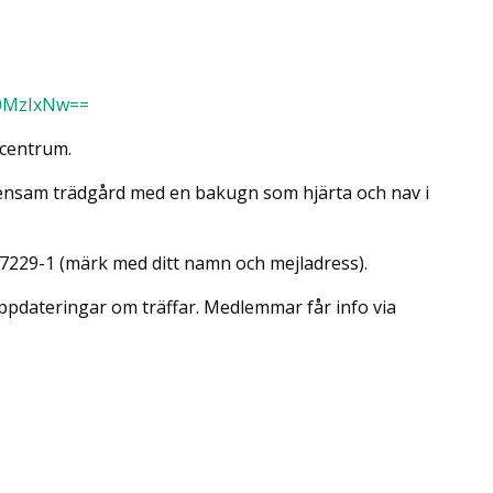
c0MzIxNw==
 centrum.
ensam trädgård med en bakugn som hjärta och nav i
97229-1 (märk med ditt namn och mejladress).
ppdateringar om träffar. Medlemmar får info via