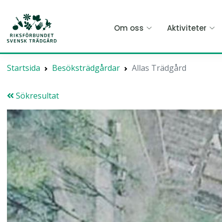
Hoppa
till
Om oss
Aktiviteter
huvudinnehållet
Startsida
Besöksträdgårdar
Allas Trädgård
Sökresultat