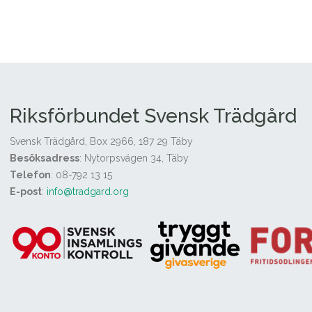
Riksförbundet Svensk Trädgård
Svensk Trädgård, Box 2966, 187 29 Täby
Besöksadress
: Nytorpsvägen 34, Täby
Telefon
: 08-792 13 15
E-post
:
info@tradgard.org