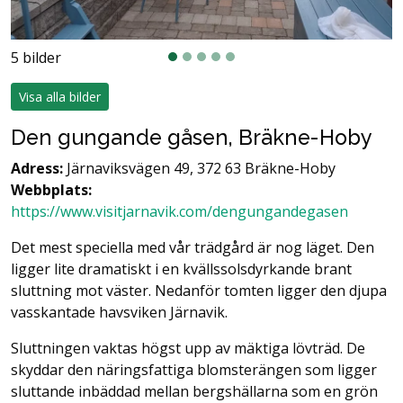
5 bilder
Visa alla bilder
Den gungande gåsen, Bräkne-Hoby
Adress:
Järnaviksvägen 49, 372 63 Bräkne-Hoby
Webbplats:
https://www.visitjarnavik.com/dengungandegasen
Det mest speciella med vår trädgård är nog läget. Den
ligger lite dramatiskt i en kvällssolsdyrkande brant
sluttning mot väster. Nedanför tomten ligger den djupa
vasskantade havsviken Järnavik.
Sluttningen vaktas högst upp av mäktiga lövträd. De
skyddar den näringsfattiga blomsterängen som ligger
sluttande inbäddad mellan bergshällarna som en grön