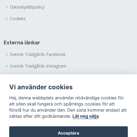
Dataskyddspolicy
Cookies
Externa länkar
Svensk Trädgårds Facebook
Svensk Trädgårds Instagram
Svensk Trädgårds Youtubekanal
Vi använder cookies
Tusen Trädgårdars Facebook
Hej, denna webbplats använder nödvändiga cookies för
Tusen Trädgårdars Instagram
att siten skall fungera och spårnings cookies för att
förstå hur du använder den. Den sista kommer endast att
sättas efter ditt godkännande.
Låt mig välja
Acceptera