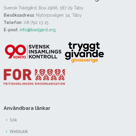
Svensk Trädgård, Box 2966, 187 29 Täby
Besöksadress
: Nytorpsvägen 34, Täby
Telefon
: 08-792 13 15
E-post
:
info@tradgard.org
Användbara länkar
Sök
Webbutik