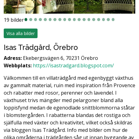
19 bilder
Visa alla bilder
Isas Trädgård, Örebro
Adress:
Ekebergsvägen 6, 70231 Örebro
Webbplats:
https://isastradgard.blogspot.com/
Välkommen till en villaträdgård med egenbyggt växthus
av gammalt material, ruin med inspiration från Provence
och rabatter med rosor, perenner och lavendel. I
växthuset trivs mängder med pelargoner bland alla
loppisfynd medan de egenodlade snittblommorna ståtar
i blomstergården. I rabatterna blandas det rostiga och
själfulla med växter och kreativitet, vilket också skildras
via bloggen Isas Trädgård. Info med bilder om hur de
olika områderna i trädgården såg ut innan byggande av