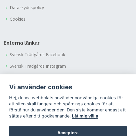
Dataskyddspolicy
Cookies
Externa länkar
Svensk Trädgårds Facebook
Svensk Trädgårds Instagram
Svensk Trädgårds Youtubekanal
Vi använder cookies
Tusen Trädgårdars Facebook
Hej, denna webbplats använder nödvändiga cookies för
Tusen Trädgårdars Instagram
att siten skall fungera och spårnings cookies för att
förstå hur du använder den. Den sista kommer endast att
sättas efter ditt godkännande.
Låt mig välja
Acceptera