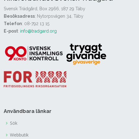
Svensk Trädgård, Box 2966, 187 29 Täby
Besöksadress
: Nytorpsvägen 34, Täby
Telefon
: 08-792 13 15
E-post
:
info@tradgard.org
Användbara länkar
Sök
Webbutik