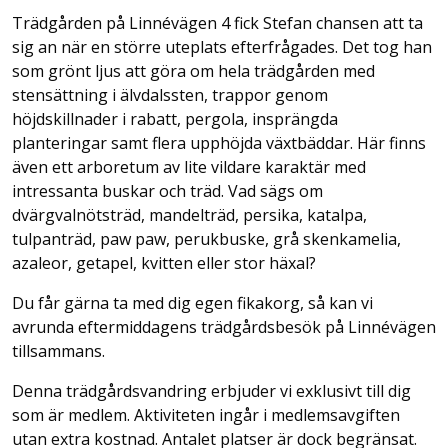
Trädgården på Linnévägen 4 fick Stefan chansen att ta
sig an när en större uteplats efterfrågades. Det tog han
som grönt ljus att göra om hela trädgården med
stensättning i älvdalssten, trappor genom
höjdskillnader i rabatt, pergola, insprängda
planteringar samt flera upphöjda växtbäddar. Här finns
även ett arboretum av lite vildare karaktär med
intressanta buskar och träd. Vad sägs om
dvärgvalnötsträd, mandelträd, persika, katalpa,
tulpanträd, paw paw, perukbuske, grå skenkamelia,
azaleor, getapel, kvitten eller stor häxal?
Du får gärna ta med dig egen fikakorg, så kan vi
avrunda eftermiddagens trädgårdsbesök på Linnévägen
tillsammans.
Denna trädgårdsvandring erbjuder vi exklusivt till dig
som är medlem. Aktiviteten ingår i medlemsavgiften
utan extra kostnad. Antalet platser är dock begränsat.