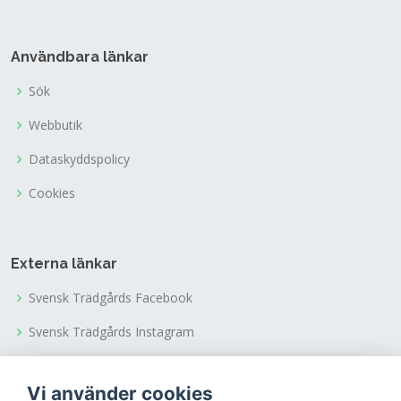
Användbara länkar
Sök
Webbutik
Dataskyddspolicy
Cookies
Externa länkar
Svensk Trädgårds Facebook
Svensk Trädgårds Instagram
Svensk Trädgårds Youtubekanal
Vi använder cookies
Tusen Trädgårdars Facebook