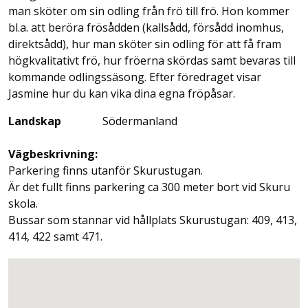
man sköter om sin odling från frö till frö. Hon kommer
bl.a. att beröra frösådden (kallsådd, försådd inomhus,
direktsådd), hur man sköter sin odling för att få fram
högkvalitativt frö, hur fröerna skördas samt bevaras till
kommande odlingssäsong. Efter föredraget visar
Jasmine hur du kan vika dina egna fröpåsar.
Landskap
Södermanland
Vägbeskrivning:
Parkering finns utanför Skurustugan.
Är det fullt finns parkering ca 300 meter bort vid Skuru
skola.
Bussar som stannar vid hållplats Skurustugan: 409, 413,
414, 422 samt 471.