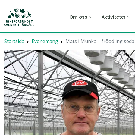
Hoppa
till
Om oss
Aktiviteter
huvudinnehållet
Startsida
Evenemang
Mats i Munka – fröodling sed