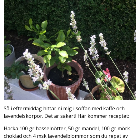
Så i eftermiddag hittar ni mig i soffan med kaffe och
lavendelskorpor. Det är säkert! Här kommer receptet:
Hacka 100 gr hasselnötter, 50 gr mandel, 100 gr mörk
choklad och 4 msk lavendelblommor som du repat av