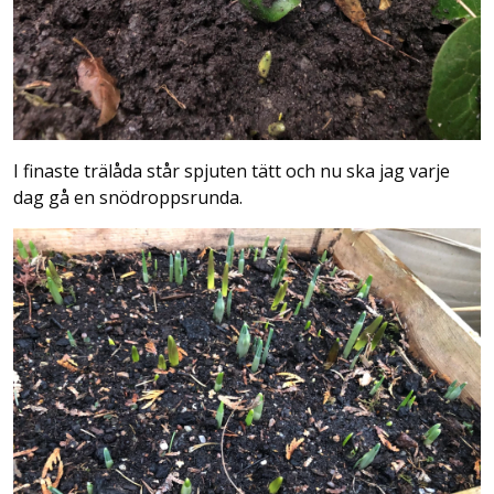
I finaste trälåda står spjuten tätt och nu ska jag varje
dag gå en snödroppsrunda.