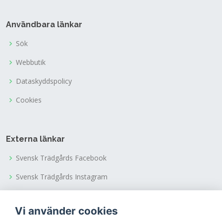
Användbara länkar
Sök
Webbutik
Dataskyddspolicy
Cookies
Externa länkar
Svensk Trädgårds Facebook
Svensk Trädgårds Instagram
Svensk Trädgårds Youtubekanal
Vi använder cookies
Tusen Trädgårdars Facebook