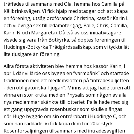
träffades tillsammans med Ola, hemma hos Camilla på
Källbrinksvägen. Vi fick hjälp med stadgar och att skapa
en förening, utsåg ordförande Christina, kassör Karin L
och vi övriga sex till ledamöter (jag, Palle, Chris, Camilla,
Karin N och Margareta). Då två av oss initiativtagare
visade sig vara från Botkyrka, så döptes föreningen till
Huddinge-Botkyrka Trädgårdssällskap, som vi tyckte lät
lite tjusigare än förening.
Allra första aktiviteten blev hemma hos kassör Karin, i
april, där vi lärde oss bygga en ”varmbänk” och startade
traditionen med ett medlemslotteri på ”inträdesbiljetten
- den obligatoriska Tjugan”. Minns att jag hade turen att
vinna en stor kruka med en Physalis som någon av alla
nya medlemmar skänkte till lotteriet. Palle hade med sig
ett gäng uppgrävda rosenbuskar som skulle slängas
när Huge byggde om sin entrérabatt i Huddinge C, och
som han räddade. Vi fick köpa dem för 20kr styck.
Rosenförsäljningen tillsammans med inträdesavgiften