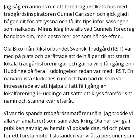
Jag såg en annons om ett föredrag i Folkets hus med
trädgårdsinspiratören Gunnel Carlsson och gick glad i
hågen dit för att lyssna och få lite tips inför säsongen
som nalkades. Minns idag inte alls vad Gunnels föredrag
handlade om, men desto mer det som hände efter…
Ola Bixo från Riksförbundet Svensk Trädgård (RST) var
med på plats och berättade att de hjälper till att starta
lokala trädgårdsföreningar och gärna ville få i gång en i
Huddinge då flera Huddingebor redan var med i RST. En
närvarolista skickades runt och han bad de som var
intresserade av att hjälpa till att få i gång en
lokalförening i Huddinge att sätta ett kryss framför sitt
namn och stanna kvar efteråt.
Vi var tio spända trädgårdsamatörer (nåja, jag trodde vi
alla var amatörer) som samlades kring Ola när övriga i
publiken gav sig av hemåt. Vi bokade dag, tid och plats
för ett första möte. I slutänden var vi åtta personer som