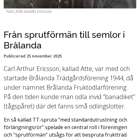
Foto: från Gunilla Ericsson
Från sprutförmän till semlor i
Brålanda
Publicerad
25 november 2025
Carl Arthur Ericsson, kallad Atte, var med och
startade Brålanda Trädgårdsförening 1944, då
under namnet Brålanda Fruktodlarförening.
På den tiden kunde man odla invid ”banadiket”
(tågspåret) där det fanns små odlingslotter.
En så kallad TT-spruta ”med standardutrustning och
förlängningsrör” spelade en central roll i föreningen
och ”sprutförmän” utsågs för att bespruta fruktträd