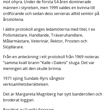
mot ohyra. Under de första 54 åren dominerade
männen i styrelsen, men 1999 valdes en kvinna till
ordförande och sedan dess serveras alltid semlor på
årsmötena.
I äldre protokoll anges ledamöterna med titel, t ex
Polismästare, Handlande, Trävaruhandlare,
Målarmästare, Veterinär, Rektor, Prosten och
Slöjdlärare.
Från en anteckning i ett protokoll från 1969 noteras
”samma kväll brann ”Kalle i Dalens” stuga. Det var
meningen att den skulle brinna.
1971 sjöng Sundals-Ryrs sångkör
verksamhetsberättelsen.
Det är Margareta Magnberg har sytt banderollen och
broderat loggan.
Berättat av Gunilla Ericsson.