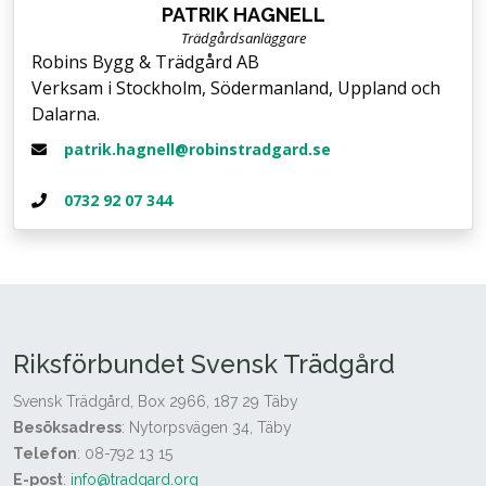
PATRIK HAGNELL
Trädgårdsanläggare
Robins Bygg & Trädgård AB
Verksam i Stockholm, Södermanland, Uppland och
Dalarna.
patrik.hagnell@robinstradgard.se
0732 92 07 344
Riksförbundet Svensk Trädgård
Svensk Trädgård, Box 2966, 187 29 Täby
Besöksadress
: Nytorpsvägen 34, Täby
Telefon
: 08-792 13 15
E-post
:
info@tradgard.org