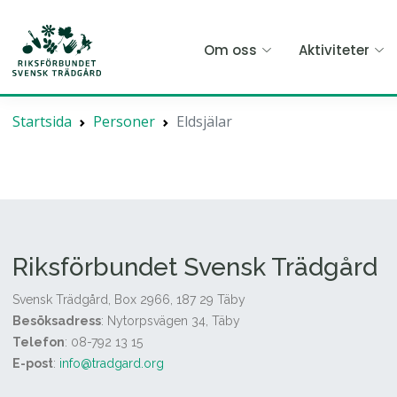
Hoppa
till
Om oss
Aktiviteter
huvudinnehållet
Startsida
Personer
Eldsjälar
Riksförbundet Svensk Trädgård
Svensk Trädgård, Box 2966, 187 29 Täby
Besöksadress
: Nytorpsvägen 34, Täby
Telefon
: 08-792 13 15
E-post
:
info@tradgard.org