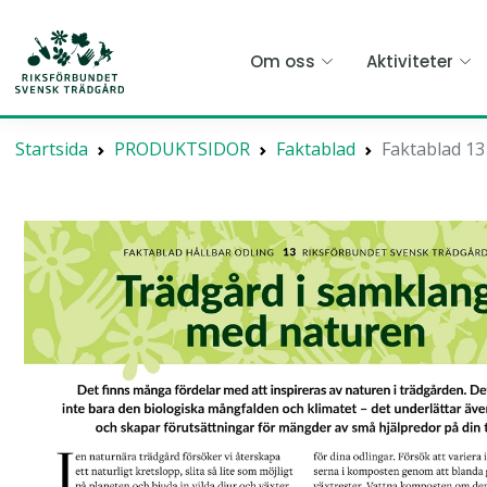
Hoppa
till
Om oss
Aktiviteter
huvudinnehållet
Startsida
PRODUKTSIDOR
Faktablad
Faktablad 13