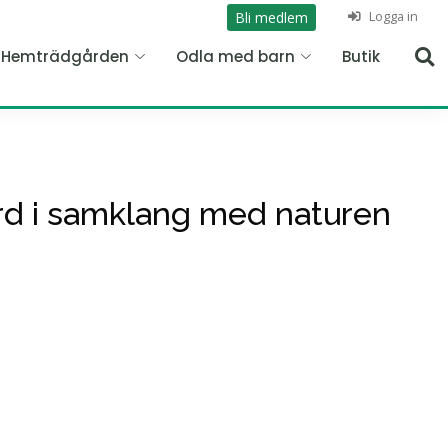
Logga in
Bli medlem
n Hemträdgården
Odla med barn
Butik
ård i samklang med naturen