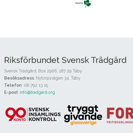
Riksförbundet Svensk Trädgård
Svensk Trädgård, Box 2966, 187 29 Täby
Besöksadress
: Nytorpsvägen 34, Täby
Telefon
: 08-792 13 15
E-post
:
info@tradgard.org