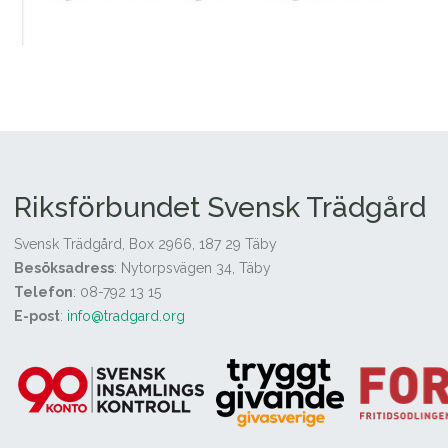
Riksförbundet Svensk Trädgård
Svensk Trädgård, Box 2966, 187 29 Täby
Besöksadress
: Nytorpsvägen 34, Täby
Telefon
: 08-792 13 15
E-post
:
info@tradgard.org