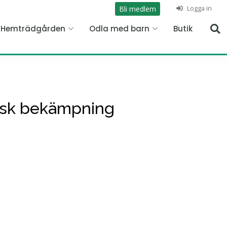
Logga in
Bli medlem
n Hemträdgården
Odla med barn
Butik
gisk bekämpning