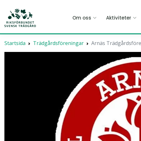
Hoppa
till
Om oss
Aktiviteter
huvudinnehållet
Startsida
Trädgårdsföreningar
Arnäs Trädgårdsför