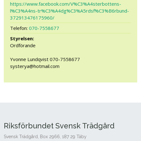
https://www.facebook.com/V%C3%A4sterbottens-
l%C3%A4ns-tr%C3%A4dg%C3%A5rdsf%C3%B6rbund-
372913476175960/
Telefon:
070-7558677
Styrelsen:
Ordförande
Yvonne Lundqvist 070-7558677
systerya@hotmail.com
Riksförbundet Svensk Trädgård
Svensk Trädgård, Box 2966, 187 29 Täby