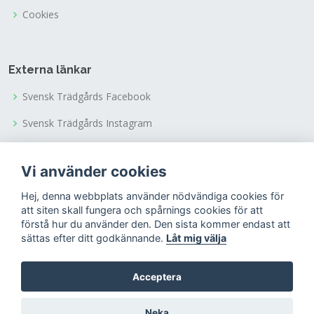
Cookies
Externa länkar
Svensk Trädgårds Facebook
Svensk Trädgårds Instagram
Svensk Trädgårds Youtubekanal
Vi använder cookies
Tusen Trädgårdars Facebook
Hej, denna webbplats använder nödvändiga cookies för
Tusen Trädgårdars Instagram
att siten skall fungera och spårnings cookies för att
förstå hur du använder den. Den sista kommer endast att
sättas efter ditt godkännande.
Låt mig välja
Acceptera
© Copyright 2022
Riksförbundet Svensk Trädgård
Neka