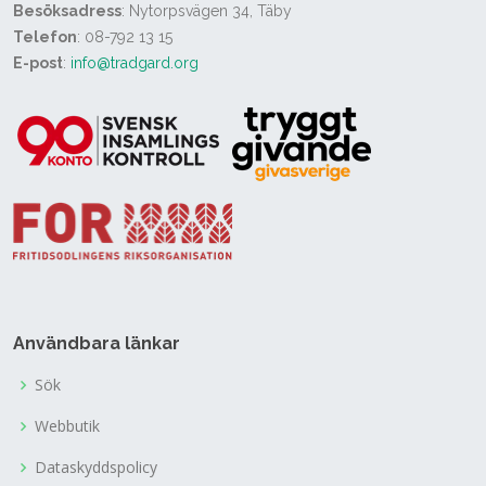
Besöksadress
: Nytorpsvägen 34, Täby
Telefon
: 08-792 13 15
E-post
:
info@tradgard.org
Användbara länkar
Sök
Webbutik
Dataskyddspolicy