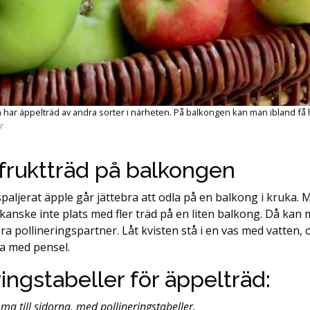
 har äppelträd av andra sorter i närheten. På balkongen kan man ibland få hj
r
 fruktträd på balkongen
t spaljerat äpple går jättebra att odla på en balkong i kruka. 
kanske inte plats med fler träd på en liten balkong. Då kan ma
 pollineringspartner. Låt kvisten stå i en vas med vatten,
era med pensel.
ingstabeller för äppelträd:
ma till sidorna, med pollineringstabeller.