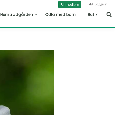
Logga in
Bli medlem
n Hemträdgården
Odla med barn
Butik