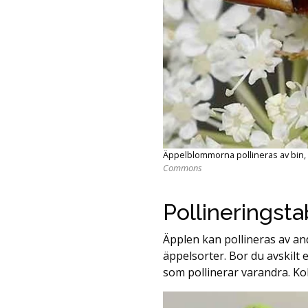
Äppelblommorna pollineras av bin, h
Commons
Pollineringsta
Äpplen kan pollineras av and
äppelsorter. Bor du avskilt 
som pollinerar varandra. Kol