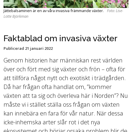
Jättebalsaminen är en av våra invasiva främmande växter.
Foto: Lise-
Lotte Björkman
Faktablad om invasiva växter
Publicerad
21 januari 2022
Genom historien har människan rest världen
över och fört med sig växter och frön – ofta för
att tillföra något nytt och exotiskt i trädgården.
Då har frågan ofta handlat om, ”kommer
växten att ta sig och överleva här i Norden”? Nu
måste vi i stället ställa oss frågan om växten
kan innebära en fara för vår natur. När dessa
icke-inhemska arter slår rot i det nya
ekosystemet och börjar orsaka problem blir de