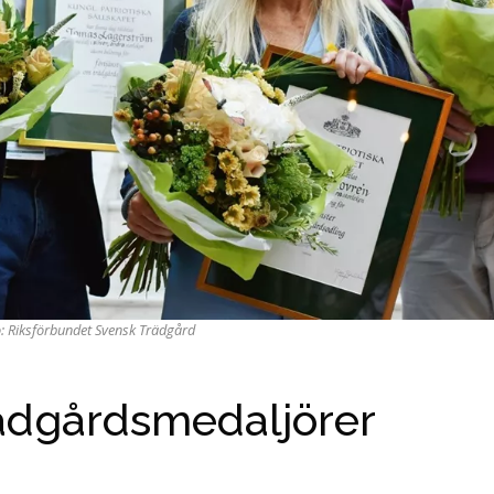
o: Riksförbundet Svensk Trädgård
rädgårdsmedaljörer