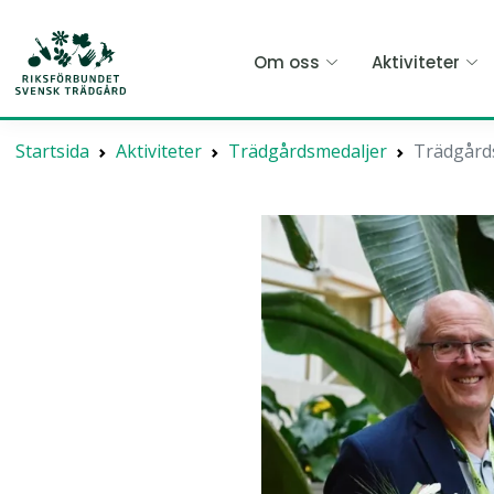
Hoppa
till
Om oss
Aktiviteter
huvudinnehållet
Startsida
Aktiviteter
Trädgårdsmedaljer
Trädgård