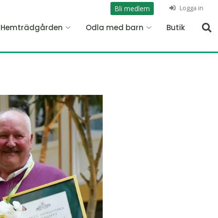
Logga in
Bli medlem
n Hemträdgården
Odla med barn
Butik