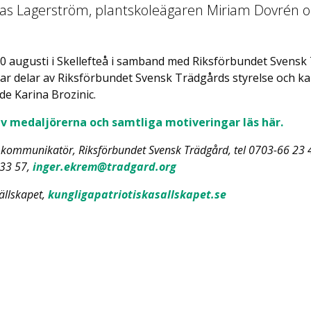
as Lagerström, plantskoleägaren Miriam Dovrén 
0 augusti i Skellefteå i samband med Riksförbundet Svensk
 delar av Riksförbundet Svensk Trädgårds styrelse och kan
e Karina Brozinic.
av medaljörerna och samtliga motiveringar läs här.
 kommunikatör, Riksförbundet Svensk Trädgård, tel 0703-66 23 
33 57,
inger.ekrem@tradgard.org
ällskapet,
kungligapatriotiskasallskapet.se