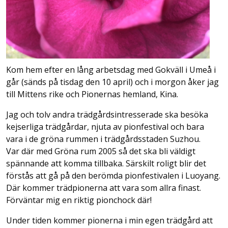
Kom hem efter en lång arbetsdag med Gokväll i Umeå i
går (sänds på tisdag den 10 april) och i morgon åker jag
till Mittens rike och Pionernas hemland, Kina.
Jag och tolv andra trädgårdsintresserade ska besöka
kejserliga trädgårdar, njuta av pionfestival och bara
vara i de gröna rummen i trädgårdsstaden Suzhou.
Var där med Gröna rum 2005 så det ska bli väldigt
spännande att komma tillbaka. Särskilt roligt blir det
förstås att gå på den berömda pionfestivalen i Luoyang.
Där kommer trädpionerna att vara som allra finast.
Förväntar mig en riktig pionchock där!
Under tiden kommer pionerna i min egen trädgård att