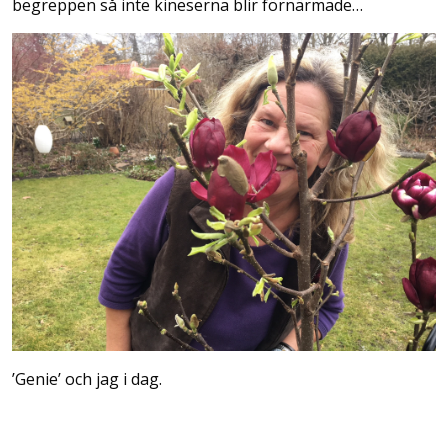
begreppen så inte kineserna blir förnärmade…
’Genie’ och jag i dag.