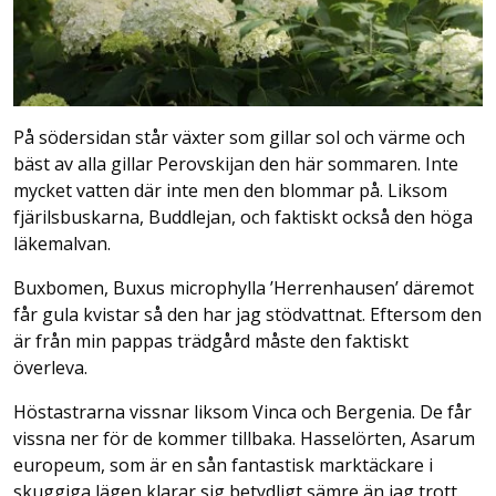
På södersidan står växter som gillar sol och värme och
bäst av alla gillar Perovskijan den här sommaren. Inte
mycket vatten där inte men den blommar på. Liksom
fjärilsbuskarna, Buddlejan, och faktiskt också den höga
läkemalvan.
Buxbomen, Buxus microphylla ’Herrenhausen’ däremot
får gula kvistar så den har jag stödvattnat. Eftersom den
är från min pappas trädgård måste den faktiskt
överleva.
Höstastrarna vissnar liksom Vinca och Bergenia. De får
vissna ner för de kommer tillbaka. Hasselörten, Asarum
europeum, som är en sån fantastisk marktäckare i
skuggiga lägen klarar sig betydligt sämre än jag trott.