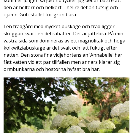
kommer ju igen så just nu tycker jag det är bättre att
den är heltorr och helkort – hellre det än tufsig och
ojämn. Gul i stället för grön bara.
I en trädgård med mycket buskage och träd ligger
skuggan kvar i en del rabatter. Det är jättebra. På min
västra sida som domineras av ett magnolitak och höga
kolkwitziabuskage är det svalt och lätt fuktigt efter
natten. Den stora fina vidjehortensian ’Annabelle’ har
fått vatten vid ett par tillfällen men annars klarar sig
ormbunkarna och hostorna hyfsat bra här.