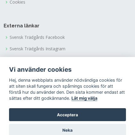
Cookies
Externa länkar
Svensk Trädgårds Facebook
Svensk Trädgårds Instagram
Svensk Trädgårds Youtubekanal
Vi använder cookies
Tusen Trädgårdars Facebook
Hej, denna webbplats använder nödvändiga cookies för
Tusen Trädgårdars Instagram
att siten skall fungera och spårnings cookies för att
förstå hur du använder den. Den sista kommer endast att
sättas efter ditt godkännande.
Låt mig välja
Acceptera
© Copyright 2022
Riksförbundet Svensk Trädgård
Neka