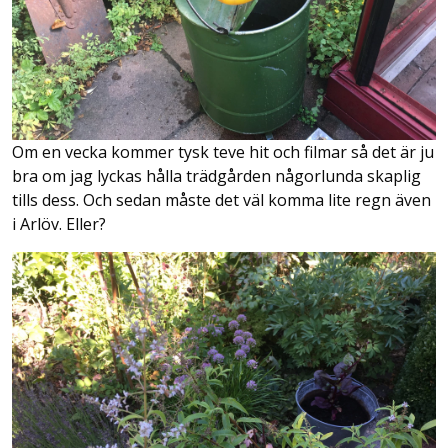
Om en vecka kommer tysk teve hit och filmar så det är ju
bra om jag lyckas hålla trädgården någorlunda skaplig
tills dess. Och sedan måste det väl komma lite regn även
i Arlöv. Eller?