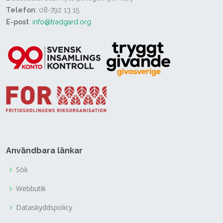
Telefon
: 08-792 13 15
E-post
:
info@tradgard.org
Användbara länkar
Sök
Webbutik
Dataskyddspolicy