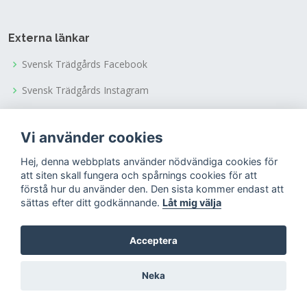
Externa länkar
Svensk Trädgårds Facebook
Svensk Trädgårds Instagram
Svensk Trädgårds Youtubekanal
Vi använder cookies
Tusen Trädgårdars Facebook
Hej, denna webbplats använder nödvändiga cookies för
Tusen Trädgårdars Instagram
att siten skall fungera och spårnings cookies för att
förstå hur du använder den. Den sista kommer endast att
sättas efter ditt godkännande.
Låt mig välja
Acceptera
© Copyright 2022
Riksförbundet Svensk Trädgård
Neka