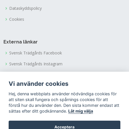
Dataskyddspolicy
Cookies
Externa länkar
Svensk Trädgårds Facebook
Svensk Trädgårds Instagram
Svensk Trädgårds Youtubekanal
Vi använder cookies
Tusen Trädgårdars Facebook
Hej, denna webbplats använder nödvändiga cookies för
Tusen Trädgårdars Instagram
att siten skall fungera och spårnings cookies för att
förstå hur du använder den. Den sista kommer endast att
sättas efter ditt godkännande.
Låt mig välja
Acceptera