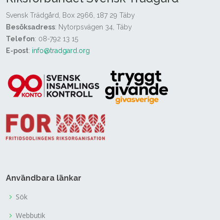
Svensk Trädgård, Box 2966, 187 29 Täby
Besöksadress
: Nytorpsvägen 34, Täby
Telefon
: 08-792 13 15
E-post
:
info@tradgard.org
Användbara länkar
Sök
Webbutik