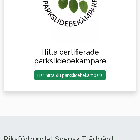
Hitta certifierade
parkslidebekämpare
Här hitta du parkslidebekämpare
Riksförbundet Svensk Trädgård