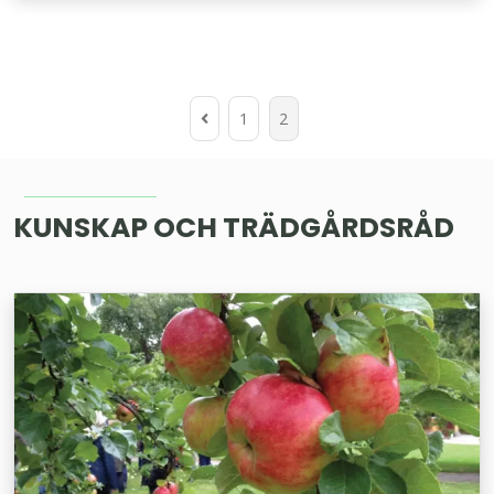
Gå
1
2
till
föregående
sida
KUNSKAP OCH TRÄDGÅRDSRÅD