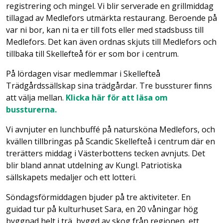
registrering och mingel. Vi blir serverade en grillmiddag
tillagad av Medlefors utmärkta restaurang. Beroende på
var ni bor, kan ni ta er till fots eller med stadsbuss till
Medlefors. Det kan även ordnas skjuts till Medlefors och
tillbaka till Skellefteå för er som bor i centrum.
På lördagen visar medlemmar i Skellefteå
Trädgårdssällskap sina trädgårdar. Tre bussturer ﬁnns
att välja mellan.
Klicka här för att läsa om
bussturerna.
Vi avnjuter en lunchbuffé på natursköna Medlefors, och
kvällen tillbringas på Scandic Skellefteå i centrum där en
trerätters middag i Västerbottens tecken avnjuts. Det
blir bland annat utdelning av Kungl. Patriotiska
sällskapets medaljer och ett lotteri.
Söndagsförmiddagen bjuder på tre aktiviteter. En
guidad tur på kulturhuset Sara, en 20 våningar hög
byggnad helt i trä, byggd av skog från regionen, ett