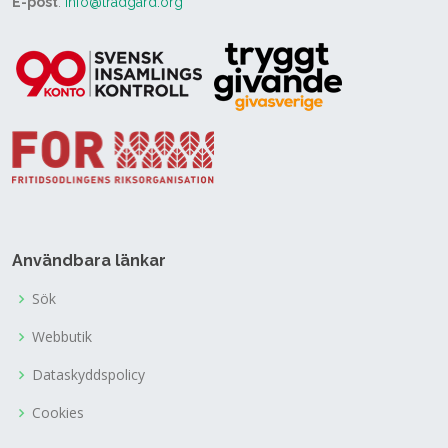
E-post
:
info@tradgard.org
Användbara länkar
Sök
Webbutik
Dataskyddspolicy
Cookies