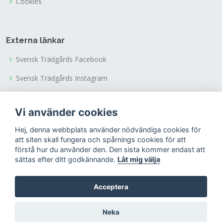
Cookies
Externa länkar
Svensk Trädgårds Facebook
Svensk Trädgårds Instagram
Svensk Trädgårds Youtubekanal
Vi använder cookies
Tusen Trädgårdars Facebook
Hej, denna webbplats använder nödvändiga cookies för
Tusen Trädgårdars Instagram
att siten skall fungera och spårnings cookies för att
förstå hur du använder den. Den sista kommer endast att
sättas efter ditt godkännande.
Låt mig välja
Acceptera
© Copyright 2022
Riksförbundet Svensk Trädgård
Neka