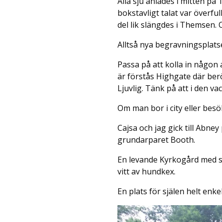
Alla sju anlades i mitten på
bokstavligt talat var överfu
del lik slängdes i Themsen.
Alltså nya begravningsplatse
Passa på att kolla in någon
är förstås Highgate där be
Ljuvlig. Tänk på att i den v
Om man bor i city eller besö
Cajsa och jag gick till Abne
grundarparet Booth.
En levande Kyrkogård med sk
vitt av hundkex.
En plats för själen helt enkel