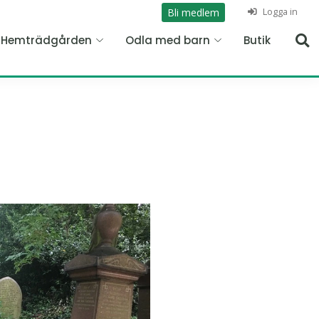
Logga in
Bli medlem
n Hemträdgården
Odla med barn
Butik