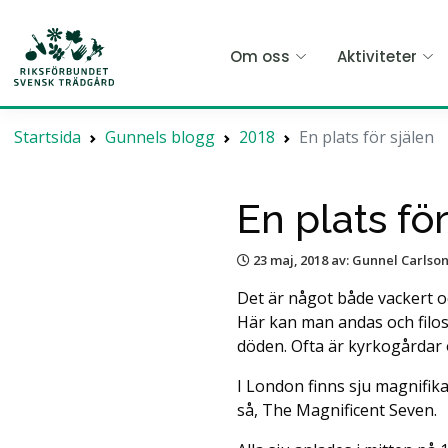
Hoppa
till
Om oss
Aktiviteter
huvudinnehållet
Startsida
Gunnels blogg
2018
En plats för själen
En plats för
23 maj, 2018
av: Gunnel Carlso
Det är något både vackert o
Här kan man andas och filos
döden. Ofta är kyrkogårdar o
I London finns sju magnifik
så, The Magnificent Seven.