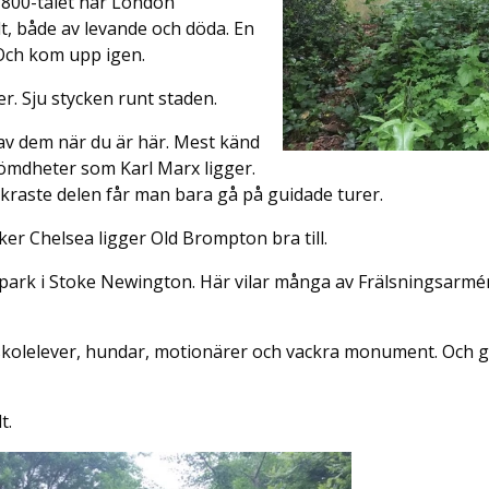
 1800-talet när London
llt, både av levande och döda. En
 Och kom upp igen.
r. Sju stycken runt staden.
 av dem när du är här. Mest känd
römdheter som Karl Marx ligger.
ackraste delen får man bara gå på guidade turer.
ker Chelsea ligger Old Brompton bra till.
y park i Stoke Newington. Här vilar många av Frälsningsarméns
olelever, hundar, motionärer och vackra monument. Och grö
t.