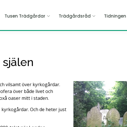
Tusen Trädgårdar
Trädgårdsråd
Tidninge
 själen
n
ch vilsamt över kyrkogårdar.
ofera över både livet och
xå oaser mitt i staden.
a kyrkogårdar. Och de heter just