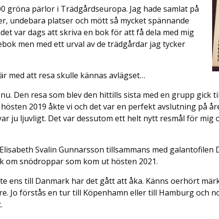
 gröna pärlor i Trädgårdseuropa. Jag hade samlat på
ier, undebara platser och mött så mycket spännande
det var dags att skriva en bok för att få dela med mig
debok men med ett urval av de trädgårdar jag tycker
där med att resa skulle kännas avlägset…
nu. Den resa som blev den hittills sista med en grupp gick t
östen 2019 åkte vi och det var en perfekt avslutning på året
 ju ljuvligt. Det var dessutom ett helt nytt resmål för mig
 Elisabeth Svalin Gunnarsson tillsammans med galantofilen D
bok om snödroppar som kom ut hösten 2021.
e ens till Danmark har det gått att åka. Känns oerhört märkl
re. Jo förstås en tur till Köpenhamn eller till Hamburg och n
.