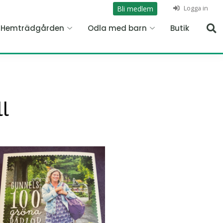
Logga in
Bli medlem
n Hemträdgården
Odla med barn
Butik
l