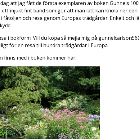
i dag att jag fått de första exemplaren av boken Gunnels 100
 ett mjukt fint band som gör att man lätt kan knöla ner den i
an, i fåtöljen och resa genom Europas trädgårdar. Enkelt och l
kydd.
sa i bokform. Vill du köpa så mejla mig på gunnelcarlson56
lligt för en resa till hundra trädgårdar i Europa.
om finns med i boken kommer här: