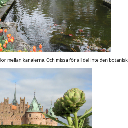
or mellan kanalerna. Och missa för all del inte den botanis