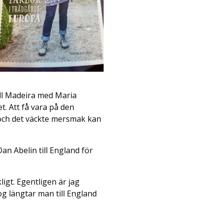
ill Madeira med Maria
. Att få vara på den
 och det väckte mersmak kan
an Abelin till England för
igt. Egentligen är jag
og längtar man till England