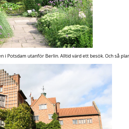
 i Potsdam utanför Berlin. Alltid värd ett besök. Och så plan