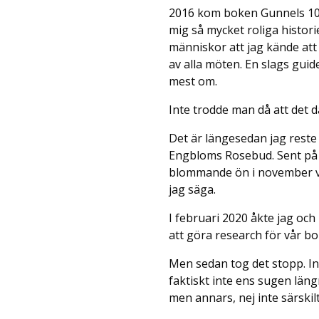
2016 kom boken Gunnels 100
mig så mycket roliga histor
människor att jag kände att 
av alla möten. En slags gui
mest om.
Inte trodde man då att det 
Det är längesedan jag reste 
Engbloms Rosebud. Sent på h
blommande ön i november var
jag säga.
I februari 2020 åkte jag och
att göra research för vår 
Men sedan tog det stopp. Int
faktiskt inte ens sugen läng
men annars, nej inte särskilt