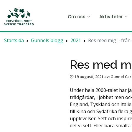
Hoppa
till
Om oss
Aktiviteter
huvudinnehållet
Startsida
Gunnels blogg
2021
Res med mig – från 
Res med mig
19 augusti, 2021
av: Gunnel Car
Under hela 2000-talet har ja
trädgårdar, i jobbet men oc
England, Tyskland och Italie
till Kina och Sydafrika fler
upplevelser. Sett och inspi
det vi sett. Eller bara smälta