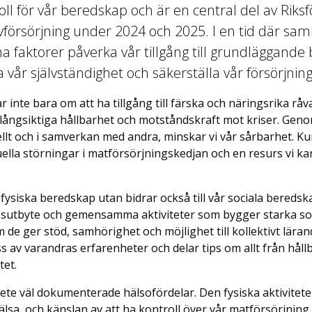
roll för vår beredskap och är en central del av Rik
vförsörjning under 2024 och 2025. I en tid där sam
a faktorer påverka vår tillgång till grundläggande 
a vår självständighet och säkerställa vår försörjnin
r inte bara om att ha tillgång till färska och näringsrika rå
 långsiktiga hållbarhet och motståndskraft mot kriser. Genom
duellt och i samverkan med andra, minskar vi vår sårbarhet. 
tuella störningar i matförsörjningskedjan och en resurs vi ka
 fysiska beredskap utan bidrar också till vår sociala bered
psutbyte och gemensamma aktiviteter som bygger starka soc
om de ger stöd, samhörighet och möjlighet till kollektivt lära
ss av varandras erfarenheter och delar tips om allt från hållb
tet.
te väl dokumenterade hälsofördelar. Den fysiska aktivitet
lsa, och känslan av att ha kontroll över vår matförsörjning b