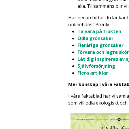
alla. Tillsammans blir vi
Här nedan hittar du länkar 
onlinetjänst Prenly.
Ta vara på frukten
Odla grönsaker
Fleråriga grönsaker
Förvara och lagra skö
Låt dig inspireras av 
Självförsörjning
Flera artiklar
Mer kunskap i våra Fakta
I våra faktablad har vi saml
som vill odla ekologiskt och 