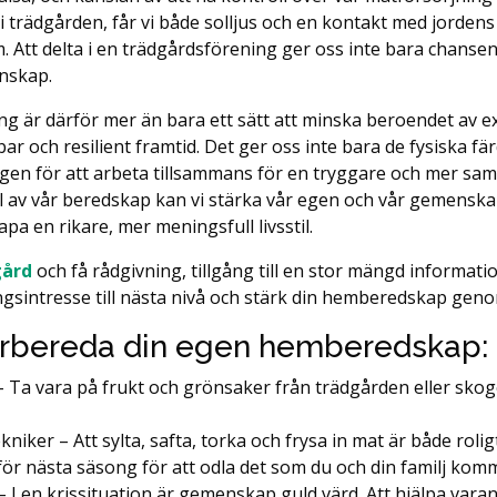
 i trädgården, får vi både solljus och en kontakt med jorde
 Att delta i en trädgårdsförening ger oss inte bara chansen 
nskap.
g är därför mer än bara ett sätt att minska beroendet av ex
llbar och resilient framtid. Det ger oss inte bara de fysiska f
ygen för att arbeta tillsammans för en tryggare och mer sa
el av vår beredskap kan vi stärka vår egen och vår gemensk
pa en rikare, mer meningsfull livsstil.
gård
och få rådgivning, tillgång till en stor mängd informatio
ingsintresse till nästa nivå och stärk din hemberedskap geno
förbereda din egen hemberedskap:
 Ta vara på frukt och grönsaker från trädgården eller skoge
niker – Att sylta, safta, torka och frysa in mat är både rolig
för nästa säsong för att odla det som du och din familj komm
 I en krissituation är gemenskap guld värd. Att hjälpa vara