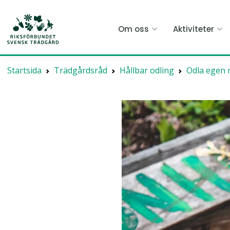
Hoppa
till
Om oss
Aktiviteter
huvudinnehållet
Startsida
Trädgårdsråd
Hållbar odling
Odla egen 