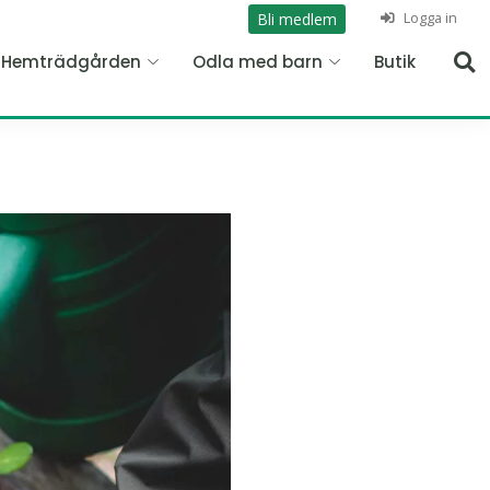
Logga in
Bli medlem
n Hemträdgården
Odla med barn
Butik