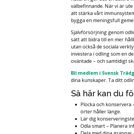
välbefinnande. När vi är ute
att stärka vårt immunsystem.
bygga en meningsfull geme
Självförsörjning genom odlin
sätt att bidra till en mer hå
utan också de sociala verkt
investera i odling som en d
oväntade – och samtidigt ska
Bli medlem i Svensk Träd
dina kunskaper. Ta ditt odl
Så här kan du 
Plocka och konservera –
örter
håller länge.
Lär dig konserveringstek
Odla smart – Planera in
Dela med dina grannar –