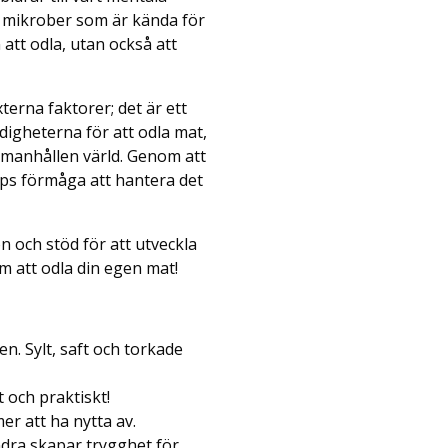
ns mikrober som är kända för
att odla, utan också att
terna faktorer; det är ett
ärdigheterna för att odla mat,
mmanhållen värld. Genom att
aps förmåga att hantera det
n och stöd för att utveckla
m att odla din egen mat!
n. Sylt, saft och torkade
t och praktiskt!
er att ha nytta av.
ndra skapar trygghet för