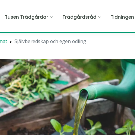
Tusen Trädgårdar
Trädgårdsråd
Tidninge
mat
Självberedskap och egen odling