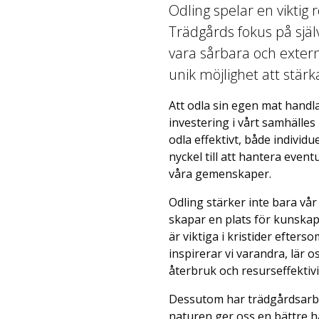
Odling spelar en viktig 
Trädgårds fokus på själ
vara sårbara och extern
unik möjlighet att stärk
Att odla sin egen mat handla
investering i vårt samhälles
odla effektivt, både indivi
nyckel till att hantera even
våra gemenskaper.
Odling stärker inte bara vår
skapar en plats för kunska
är viktiga i kristider efters
inspirerar vi varandra, lär o
återbruk och resurseffektivi
Dessutom har trädgårdsarbe
naturen ger oss en bättre hä