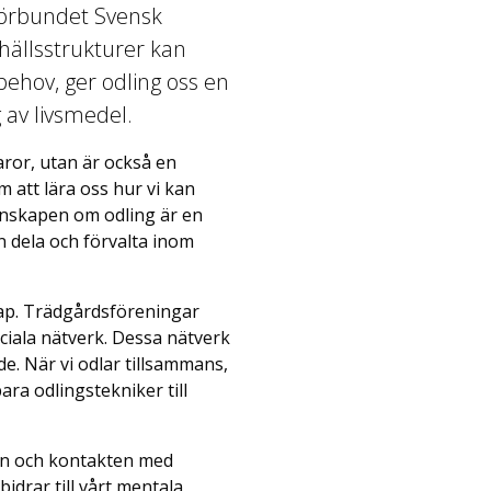
sförbundet Svensk
hällsstrukturer kan
behov, ger odling oss en
g av livsmedel.
varor, utan är också en
 att lära oss hur vi kan
Kunskapen om odling är en
n dela och förvalta inom
skap. Trädgårdsföreningar
iala nätverk. Dessa nätverk
nde. När vi odlar tillsammans,
ara odlingstekniker till
en och kontakten med
idrar till vårt mentala