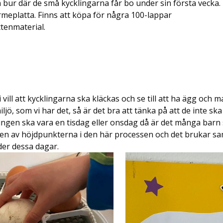
 bur där de små kycklingarna får bo under sin första vecka.
meplatta. Finns att köpa för några 100-lappar
tenmaterial.
 vill att kycklingarna ska kläckas och se till att ha ägg och
ljö, som vi har det, så är det bra att tänka på att de inte ska
ingen ska vara en tisdag eller onsdag då är det många barn s
 en av höjdpunkterna i den här processen och det brukar s
er dessa dagar.