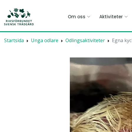
Hoppa
till
Om oss
Aktiviteter
huvudinnehållet
Startsida
Unga odlare
Odlingsaktiviteter
Egna kyc