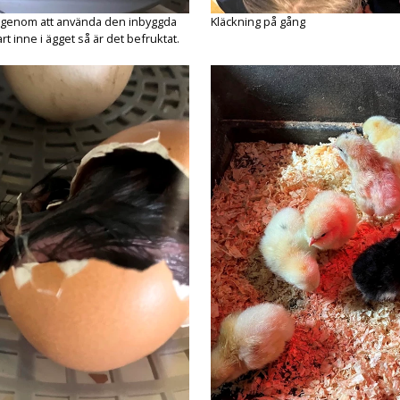
at genom att använda den inbyggda
Kläckning på gång
rt inne i ägget så är det befruktat.