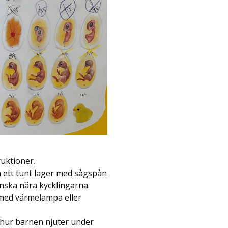
ruktioner.
a ett tunt lager med sågspån
nska nära kycklingarna.
a med värmelampa eller
e hur barnen njuter under