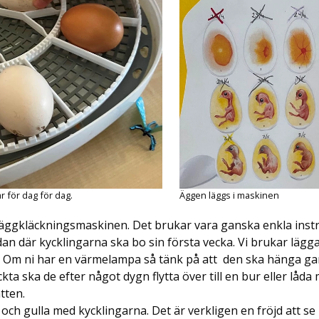
r för dag för dag.
Äggen läggs i maskinen
å äggkläckningsmaskinen. Det brukar vara ganska enkla inst
dan där kycklingarna ska bo sin första vecka. Vi brukar lägg
n. Om ni har en värmelampa så tänk på att den ska hänga ga
kta ska de efter något dygn flytta över till en bur eller låd
tten.
 och gulla med kycklingarna. Det är verkligen en fröjd att s