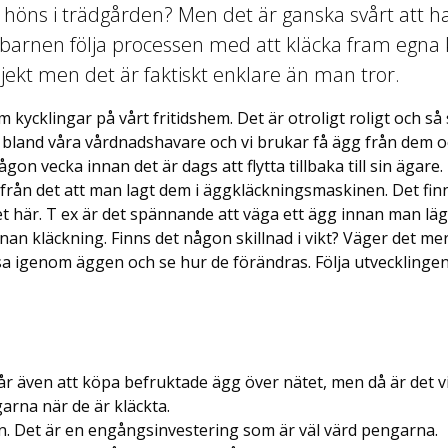
 höns i trädgården? Men det är ganska svårt att ha
arnen följa processen med att kläcka fram egna k
ojekt men det är faktiskt enklare än man tror.
m kycklingar på vårt fritidshem. Det är otroligt roligt och så
bland våra vårdnadshavare och vi brukar få ägg från dem o
ågon vecka innan det är dags att flytta tillbaka till sin ägare
 från det att man lagt dem i äggkläckningsmaskinen. Det fi
t här. T ex är det spännande att väga ett ägg innan man läg
nan kläckning. Finns det någon skillnad i vikt? Väger det me
ysa igenom äggen och se hur de förändras. Följa utvecklingen
år även att köpa befruktade ägg över nätet, men då är det v
arna när de är kläckta.
. Det är en engångsinvestering som är väl värd pengarna.