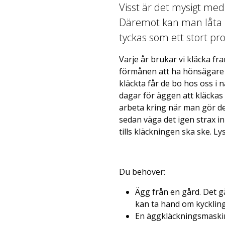
Visst är det mysigt med
Däremot kan man låta b
tyckas som ett stort pr
Varje år brukar vi kläcka fra
förmånen att ha hönsägare 
kläckta får de bo hos oss i n
dagar för äggen att kläckas
arbeta kring när man gör de
sedan väga det igen strax in
tills kläckningen ska ske. L
Du behöver:
Ägg från en gård. Det g
kan ta hand om kyckling
En äggkläckningsmaskin