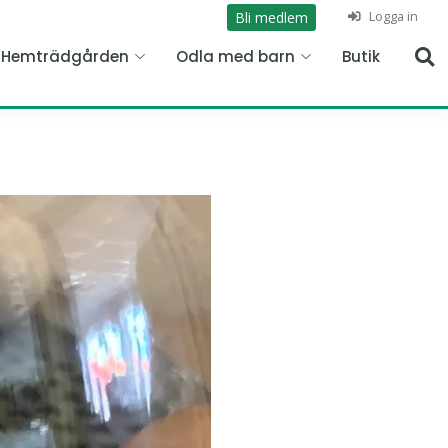
Logga in
Bli medlem
n Hemträdgården
Odla med barn
Butik