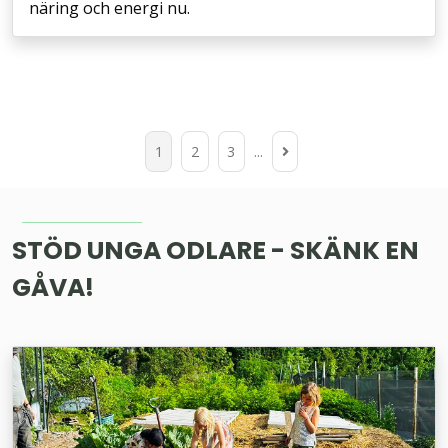
näring och energi nu.
Gå
1
2
3
...
till
nästa
sida
STÖD UNGA ODLARE - SKÄNK EN
GÅVA!