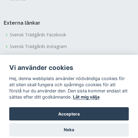
Externa länkar
Svensk Trädgårds Facebook
Svensk Trädgårds Instagram
Svensk Trädgårds Youtubekanal
Vi använder cookies
Tusen Trädgårdars Facebook
Hej, denna webbplats använder nödvändiga cookies för
Tusen Trädgårdars Instagram
att siten skall fungera och spårnings cookies för att
förstå hur du använder den. Den sista kommer endast att
sättas efter ditt godkännande.
Låt mig välja
Acceptera
© Copyright 2022
Riksförbundet Svensk Trädgård
Neka