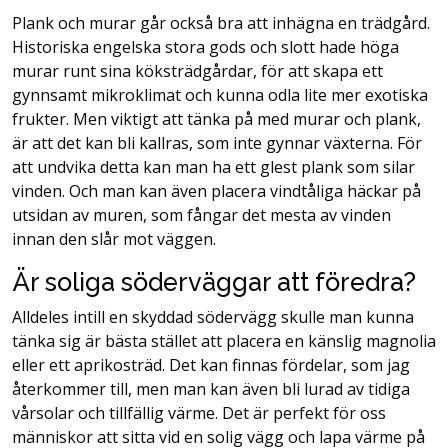
Plank och murar går också bra att inhägna en trädgård.
Historiska engelska stora gods och slott hade höga
murar runt sina köksträdgårdar, för att skapa ett
gynnsamt mikroklimat och kunna odla lite mer exotiska
frukter. Men viktigt att tänka på med murar och plank,
är att det kan bli kallras, som inte gynnar växterna. För
att undvika detta kan man ha ett glest plank som silar
vinden. Och man kan även placera vindtåliga häckar på
utsidan av muren, som fångar det mesta av vinden
innan den slår mot väggen.
Är soliga söderväggar att föredra?
Alldeles intill en skyddad södervägg skulle man kunna
tänka sig är bästa stället att placera en känslig magnolia
eller ett aprikosträd. Det kan finnas fördelar, som jag
återkommer till, men man kan även bli lurad av tidiga
vårsolar och tillfällig värme. Det är perfekt för oss
människor att sitta vid en solig vägg och lapa värme på