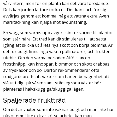
vårvintern, men för en planta kan det vara förödande.
Dels kan jorden lättare torka ut. Det kan i och för sig
avvärjas genom att komma ihåg att vattna extra. Även
marktäckning kan hjälpa mot avdunstning.
En vägg som värms upp avger i sin tur värme till plantor
som står nära. Ett träd kan då stimuleras till att sätta
igång att skicka ut årets nya skott och börja blomma. Är
det för tidigt finns inga vakna pollinatörer, och frukten
uteblir. Om den varma perioden åtföljs av en
frostknäpp, kan knoppar, blommor och skott drabbas
av fryskador och dö. Därför rekommenderar ofta
trädgårdsproffs att växter som har en benägenhet att
slå ut tidigt på våren samt städsegröna växter bör
planteras i halvskuggiga/skuggiga lägen.
Spaljerade fruktträd
Om det är växter som inte vaknar tidigt och man inte har
något emot lite extra skötselarbete, kan man