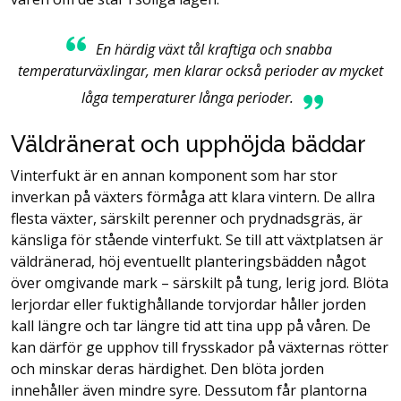
En härdig växt tål kraftiga och snabba
temperaturväxlingar, men klarar också perioder av mycket
låga temperaturer långa perioder.
Väldränerat och upphöjda bäddar
Vinterfukt är en annan komponent som har stor
inverkan på växters förmåga att klara vintern. De allra
flesta växter, särskilt perenner och prydnadsgräs, är
känsliga för stående vinterfukt. Se till att växtplatsen är
väldränerad, höj eventuellt planteringsbädden något
över omgivande mark – särskilt på tung, lerig jord. Blöta
lerjordar eller fuktighållande torvjordar håller jorden
kall längre och tar längre tid att tina upp på våren. De
kan därför ge upphov till frysskador på växternas rötter
och minskar deras härdighet. Den blöta jorden
innehåller även mindre syre. Dessutom får plantorna