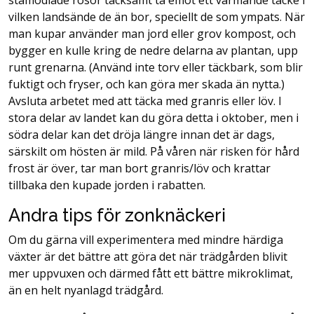
stamodlade rosor tacksamt ta emot ett värmande täcke i
vilken landsände de än bor, speciellt de som ympats. När
man kupar använder man jord eller grov kompost, och
bygger en kulle kring de nedre delarna av plantan, upp
runt grenarna. (Använd inte torv eller täckbark, som blir
fuktigt och fryser, och kan göra mer skada än nytta.)
Avsluta arbetet med att täcka med granris eller löv. I
stora delar av landet kan du göra detta i oktober, men i
södra delar kan det dröja längre innan det är dags,
särskilt om hösten är mild. På våren när risken för hård
frost är över, tar man bort granris/löv och krattar
tillbaka den kupade jorden i rabatten.
Andra tips för zonknäckeri
Om du gärna vill experimentera med mindre härdiga
växter är det bättre att göra det när trädgården blivit
mer uppvuxen och därmed fått ett bättre mikroklimat,
än en helt nyanlagd trädgård.