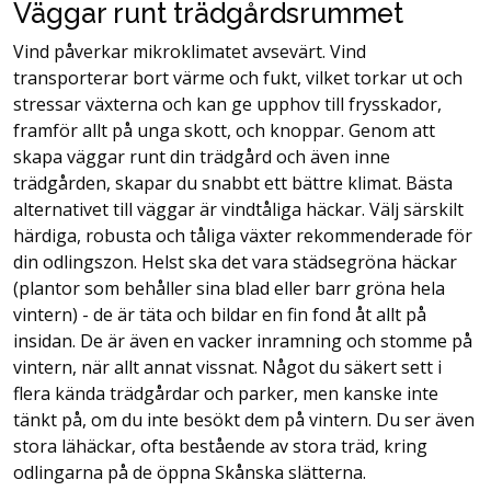
Väggar runt trädgårdsrummet
Vind påverkar mikroklimatet avsevärt. Vind
transporterar bort värme och fukt, vilket torkar ut och
stressar växterna och kan ge upphov till frysskador,
framför allt på unga skott, och knoppar. Genom att
skapa väggar runt din trädgård och även inne
trädgården, skapar du snabbt ett bättre klimat. Bästa
alternativet till väggar är vindtåliga häckar. Välj särskilt
härdiga, robusta och tåliga växter rekommenderade för
din odlingszon. Helst ska det vara städsegröna häckar
(plantor som behåller sina blad eller barr gröna hela
vintern) - de är täta och bildar en fin fond åt allt på
insidan. De är även en vacker inramning och stomme på
vintern, när allt annat vissnat. Något du säkert sett i
flera kända trädgårdar och parker, men kanske inte
tänkt på, om du inte besökt dem på vintern. Du ser även
stora lähäckar, ofta bestående av stora träd, kring
odlingarna på de öppna Skånska slätterna.