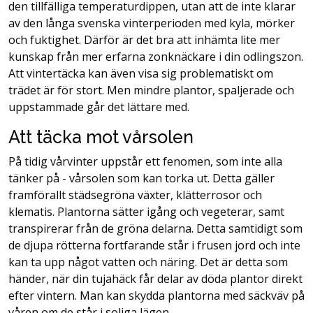
den tillfälliga temperaturdippen, utan att de inte klarar
av den långa svenska vinterperioden med kyla, mörker
och fuktighet. Därför är det bra att inhämta lite mer
kunskap från mer erfarna zonknäckare i din odlingszon.
Att vintertäcka kan även visa sig problematiskt om
trädet är för stort. Men mindre plantor, spaljerade och
uppstammade går det lättare med.
Att täcka mot vårsolen
På tidig vårvinter uppstår ett fenomen, som inte alla
tänker på - vårsolen som kan torka ut. Detta gäller
framförallt städsegröna växter, klätterrosor och
klematis. Plantorna sätter igång och vegeterar, samt
transpirerar från de gröna delarna. Detta samtidigt som
de djupa rötterna fortfarande står i frusen jord och inte
kan ta upp något vatten och näring. Det är detta som
händer, när din tujahäck får delar av döda plantor direkt
efter vintern. Man kan skydda plantorna med säckväv på
våren om de står i soliga lägen.