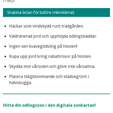
med!
Snabba listan för bättre mikroklimat;
Häckar som vindskydd runt trädgården.
Väldränerad jord och upphöjda odlingsbäddar.
Ingen sen kvävegödsling på hösten!
Kupa upp jord kring rabattrosor på hösten.
Skydda mot vårsolen och glöm inte vårvattna.
Placera tidigblommande och städsegrönt i
halvskugga.
Hitta din odlingszon i den digitala zonkartan!