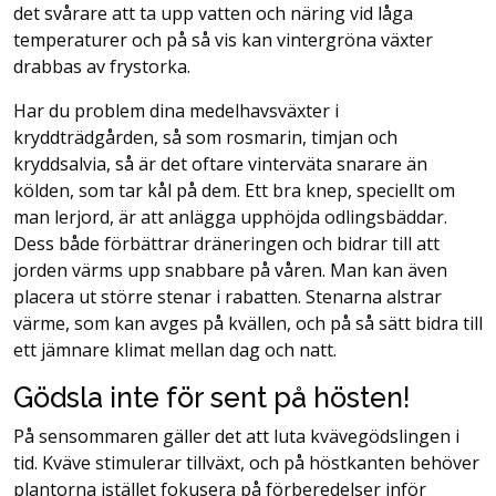
det svårare att ta upp vatten och näring vid låga
temperaturer och på så vis kan vintergröna växter
drabbas av frystorka.
Har du problem dina medelhavsväxter i
kryddträdgården, så som rosmarin, timjan och
kryddsalvia, så är det oftare vinterväta snarare än
kölden, som tar kål på dem. Ett bra knep, speciellt om
man lerjord, är att anlägga upphöjda odlingsbäddar.
Dess både förbättrar dräneringen och bidrar till att
jorden värms upp snabbare på våren. Man kan även
placera ut större stenar i rabatten. Stenarna alstrar
värme, som kan avges på kvällen, och på så sätt bidra till
ett jämnare klimat mellan dag och natt.
Gödsla inte för sent på hösten!
På sensommaren gäller det att luta kvävegödslingen i
tid. Kväve stimulerar tillväxt, och på höstkanten behöver
plantorna istället fokusera på förberedelser inför