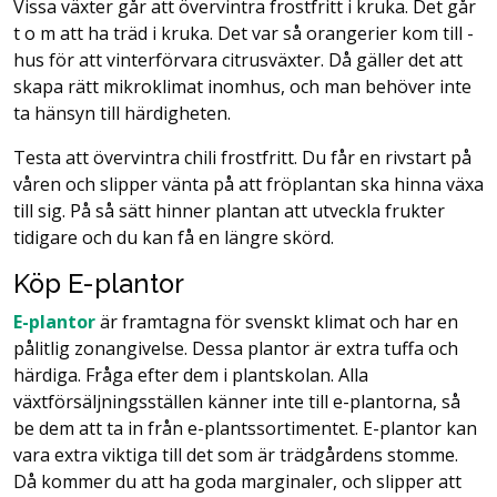
Vissa växter går att övervintra frostfritt i kruka. Det går
t o m att ha träd i kruka. Det var så orangerier kom till -
hus för att vinterförvara citrusväxter. Då gäller det att
skapa rätt mikroklimat inomhus, och man behöver inte
ta hänsyn till härdigheten.
Testa att övervintra chili frostfritt. Du får en rivstart på
våren och slipper vänta på att fröplantan ska hinna växa
till sig. På så sätt hinner plantan att utveckla frukter
tidigare och du kan få en längre skörd.
Köp E-plantor
E-plantor
är framtagna för svenskt klimat och har en
pålitlig zonangivelse. Dessa plantor är extra tuffa och
härdiga. Fråga efter dem i plantskolan. Alla
växtförsäljningsställen känner inte till e-plantorna, så
be dem att ta in från e-plantssortimentet. E-plantor kan
vara extra viktiga till det som är trädgårdens stomme.
Då kommer du att ha goda marginaler, och slipper att