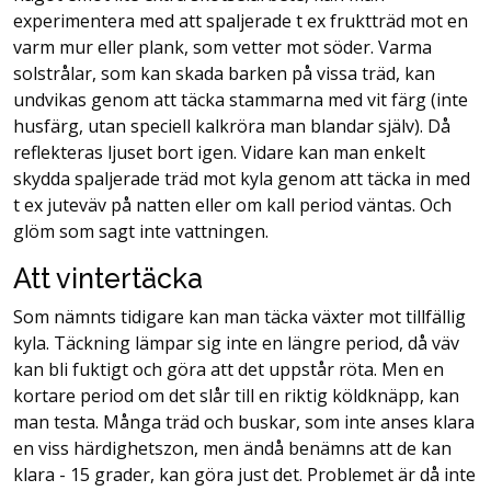
experimentera med att spaljerade t ex fruktträd mot en
varm mur eller plank, som vetter mot söder. Varma
solstrålar, som kan skada barken på vissa träd, kan
undvikas genom att täcka stammarna med vit färg (inte
husfärg, utan speciell kalkröra man blandar själv). Då
reflekteras ljuset bort igen. Vidare kan man enkelt
skydda spaljerade träd mot kyla genom att täcka in med
t ex juteväv på natten eller om kall period väntas. Och
glöm som sagt inte vattningen.
Att vintertäcka
Som nämnts tidigare kan man täcka växter mot tillfällig
kyla. Täckning lämpar sig inte en längre period, då väv
kan bli fuktigt och göra att det uppstår röta. Men en
kortare period om det slår till en riktig köldknäpp, kan
man testa. Många träd och buskar, som inte anses klara
en viss härdighetszon, men ändå benämns att de kan
klara - 15 grader, kan göra just det. Problemet är då inte