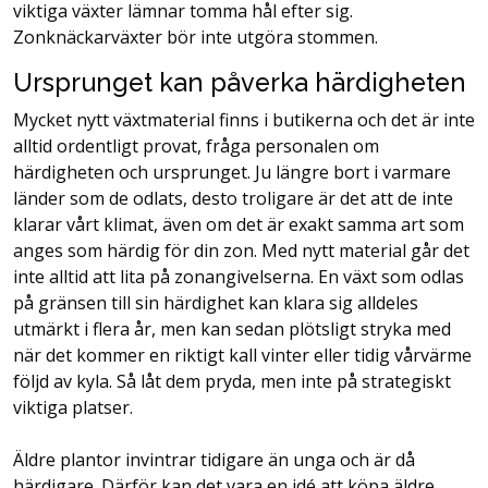
viktiga växter lämnar tomma hål efter sig.
Zonknäckarväxter bör inte utgöra stommen.
Ursprunget kan påverka härdigheten
Mycket nytt växtmaterial finns i butikerna och det är inte
alltid ordentligt provat, fråga personalen om
härdigheten och ursprunget. Ju längre bort i varmare
länder som de odlats, desto troligare är det att de inte
klarar vårt klimat, även om det är exakt samma art som
anges som härdig för din zon. Med nytt material går det
inte alltid att lita på zonangivelserna. En växt som odlas
på gränsen till sin härdighet kan klara sig alldeles
utmärkt i flera år, men kan sedan plötsligt stryka med
när det kommer en riktigt kall vinter eller tidig vårvärme
följd av kyla. Så låt dem pryda, men inte på strategiskt
viktiga platser.
Äldre plantor invintrar tidigare än unga och är då
härdigare. Därför kan det vara en idé att köpa äldre