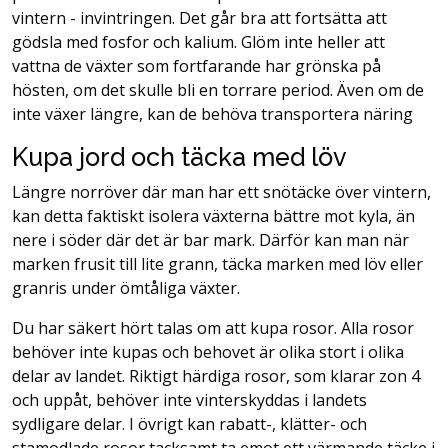
vintern - invintringen. Det går bra att fortsätta att
gödsla med fosfor och kalium. Glöm inte heller att
vattna de växter som fortfarande har grönska på
hösten, om det skulle bli en torrare period. Även om de
inte växer längre, kan de behöva transportera näring
Kupa jord och täcka med löv
Längre norröver där man har ett snötäcke över vintern,
kan detta faktiskt isolera växterna bättre mot kyla, än
nere i söder där det är bar mark. Därför kan man när
marken frusit till lite grann, täcka marken med löv eller
granris under ömtåliga växter.
Du har säkert hört talas om att kupa rosor. Alla rosor
behöver inte kupas och behovet är olika stort i olika
delar av landet. Riktigt härdiga rosor, som klarar zon 4
och uppåt, behöver inte vinterskyddas i landets
sydligare delar. I övrigt kan rabatt-, klätter- och